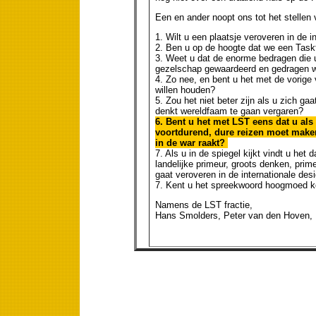
Een en ander noopt ons tot het stellen 
1. Wilt u een plaatsje veroveren in de 
2. Ben u op de hoogte dat we een Task
3. Weet u dat de enorme bedragen die u 
gezelschap gewaardeerd en gedragen wo
4. Zo nee, en bent u het met de vorige
willen houden?
5. Zou het niet beter zijn als u zich gaa
denkt wereldfaam te gaan vergaren?
6. Bent u het met LST eens dat u al
voortdurend, dure reizen moet make
in de war raakt?
7. Als u in de spiegel kijkt vindt u het
landelijke primeur, groots denken, prime
gaat veroveren in de internationale des
7. Kent u het spreekwoord hoogmoed k
Namens de LST fractie,
Hans Smolders, Peter van den Hoven, Pa