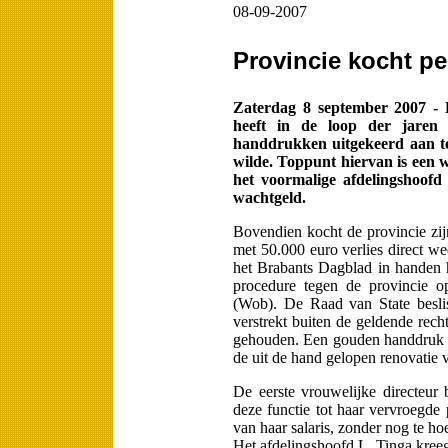
08-09-2007
Provincie kocht pe
Zaterdag 8 september 2007 
heeft in de loop der jaren 
handdrukken uitgekeerd aan te
wilde. Toppunt hiervan is een 
het voormalige afdelingshoofd
wachtgeld.
Bovendien kocht de provincie zijn
met 50.000 euro verlies direct wee
het Brabants Dagblad in handen h
procedure tegen de provincie 
(Wob). De Raad van State beslis
verstrekt buiten de geldende rec
gehouden. Een gouden handdruk v
de uit de hand gelopen renovatie 
De eerste vrouwelijke directeur b
deze functie tot haar vervroegde 
van haar salaris, zonder nog te ho
Het afdelingshoofd L. Tinga kreeg