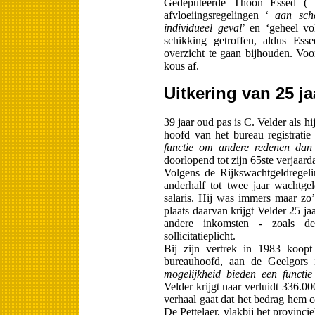
Gedeputeerde Thoon Essed ( 
afvloeiingsregelingen ‘
aan sch
individueel geval
’ en ‘geheel vo
schikking getroffen, aldus Ess
overzicht te gaan bijhouden. Voo
kous af.
Uitkering van 25 ja
39 jaar oud pas is C. Velder als h
hoofd van het bureau registrati
functie om andere redenen dan 
doorlopend tot zijn 65ste verjaard
Volgens de Rijkswachtgeldregel
anderhalf tot twee jaar wachtge
salaris. Hij was immers maar zo’n
plaats daarvan krijgt Velder 25 j
andere inkomsten - zoals de
sollicitatieplicht.
Bij zijn vertrek in 1983 koop
bureauhoofd, aan de Geelgors 
mogelijkheid bieden een functi
Velder krijgt naar verluidt 336.0
verhaal gaat dat het bedrag hem c
De Pettelaer, vlakbij het provinci