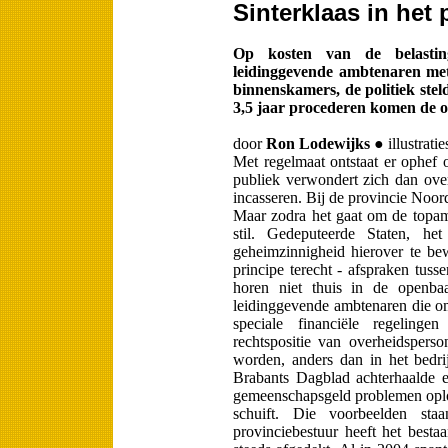
Sinterklaas in het
Op kosten van de belasting
leidinggevende ambtenaren me
binnenskamers, de politiek ste
3,5 jaar procederen komen de op
door
Ron Lodewijks
● illustrati
Met regelmaat ontstaat er ophef 
publiek verwondert zich dan ove
incasseren. Bij de provincie Noord
Maar zodra het gaat om de topamb
stil. Gedeputeerde Staten, he
geheimzinnigheid hierover te bew
principe terecht - afspraken tus
horen niet thuis in de openba
leidinggevende ambtenaren die om
speciale financiële regeling
rechtspositie van overheidspers
worden, anders dan in het bedrij
Brabants Dagblad achterhaalde 
gemeenschapsgeld problemen oplos
schuift. Die voorbeelden st
provinciebestuur heeft het bes