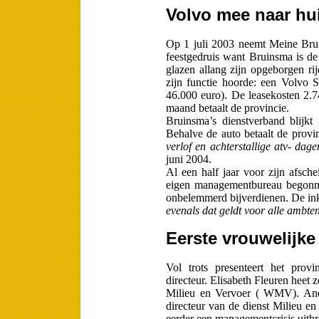
Volvo mee naar hu
Op 1 juli 2003 neemt Meine Bruin
feestgedruis want Bruinsma is de
glazen allang zijn opgeborgen ri
zijn functie hoorde: een Volvo S
46.000 euro). De lease­kosten 2.
maand betaalt de provincie.
Bruinsma’s dienstverband blijkt
Behalve de auto be­taalt de provin
verlof en achterstallige atv- dage
juni 2004.
Al een half jaar voor zijn afsche
eigen management­bureau begonne
onbelemmerd bijverdienen. De ink
evenals dat geldt voor alle ambte
Eerste vrouwelijke
Vol trots presenteert het provi
directeur. Elisabeth Fleuren heet z
Milieu en Vervoer ( WMV). An­d
directeur van de dienst Milieu 
eerder een ma­nagementcrisis uitbr