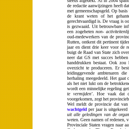
steeds afgedekt. Al in 2004 span
de redactie aanwijzingen heeft d
met gemeenschapsgeld. Op basis
de krant weten of het gehant
gerechtvaardigd is. De vraag is o
is gezwaaid. Uit betrouwbare inf
een zogeheten
non- activiteitenlij
oud-medewerkers van de provinc
Rutten, ontkent dit pertinent tijd
jaar en dient drie keer voor de r
buigt de Raad van State zich over
neer dat GS met succes hebben 
handdrukken bestaat. Ook zou h
overzicht te produceren. Er be
leidinggevende ambtenaren die 
herhaling meegedeeld. Het gaat o
als het niet lukt om de betrokke
wordt een minnelijke regeling ge
te vermijden
’. Hoe vaak dat d
voorgekomen, zegt het provinciebe
Wel meldt de provincie dat van
wachtgeld
per jaar is uitgekeer
uit alle geledingen van de orga
weten. Geen namen of redenen, van
Provinciale Staten vragen naar a