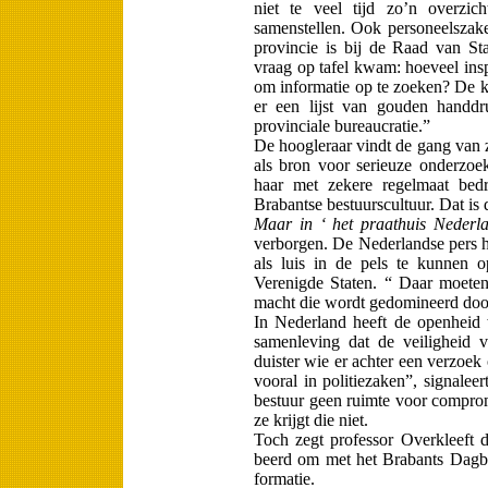
niet te veel tijd zo’n overzi
samenstellen. Ook personeels­za
provincie is bij de Raad van St
vraag op tafel kwam: hoeveel ins
om informatie op te zoeken? De kr
er een lijst van gouden handdr
provinciale bu­reaucratie.”
De hoogleraar vindt de gang van 
als bron voor serieuze onderzoek
haar met zekere regelmaat be­d
Brabantse bestuurscultuur. Dat is 
Maar in ‘ het praathuis Nederl
verborgen. De Nederlandse pers h
als luis in de pels te kunnen o
Verenigde Staten. “ Daar moete
macht die wordt gedomineerd door 
In Nederland heeft de openheid 
samenleving dat de veiligheid v
duister wie er achter een verzoek o
vooral in politiezaken”, sig­nalee
bestuur geen ruimte voor comprom
ze krijgt die niet.
Toch zegt professor Overkleeft d
beerd om met het Brabants Dagbla
formatie.