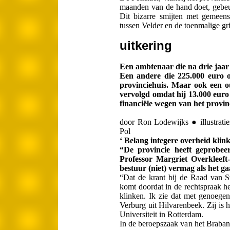
maanden van de hand doet, gebeur
Dit bizarre smijten met gemeens
tussen Velder en de toenmalige gr
uitkering
Een ambtenaar die na drie jaar 
Een andere die 225.000 euro op
provinciehuis. Maar ook een o
vervolgd omdat hij 13.000 euro
financiële wegen van het provin
door Ron Lodewijks ● illustrati
Pol
‘ Belang integere overheid klink
“De provincie heeft geprobeer
Professor Margriet Overkleef
bestuur (niet) vermag als het 
“Dat de krant bij de Raad van Sta
komt doordat in de rechtspraak he
klinken. Ik zie dat met genoegen.
Ver­burg uit Hilvarenbeek. Zij is 
Universiteit in Rotterdam.
In de beroepszaak van het Braba