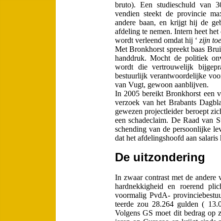
bruto). Een studieschuld van 
vendien steekt de provincie ma
andere baan, en krijgt hij de ge
afdeling te nemen. Intern heet het
wordt verleend omdat hij ‘
zijn t
Met Bronkhorst spreekt baas Brui
handdruk. Mocht de politiek onv
wordt die vertrouwelijk bijgep
bestuurlijk verantwoordelijke vo
van Vugt, gewoon aanblijven.
In 2005 bereikt Bronkhorst een v
verzoek van het Brabants Dagbl
gewezen projectleider beroept zi
een schadeclaim. De Raad van St
schending van de persoonlijke le
dat het afdelingshoofd aan salaris
De uitzondering
In zwaar contrast met de andere 
hardnek­kigheid en roerend plic
voormalig PvdA- provinciebe­st
teerde zou 28.264 gulden ( 13.0
Volgens GS moet dit bedrag op z