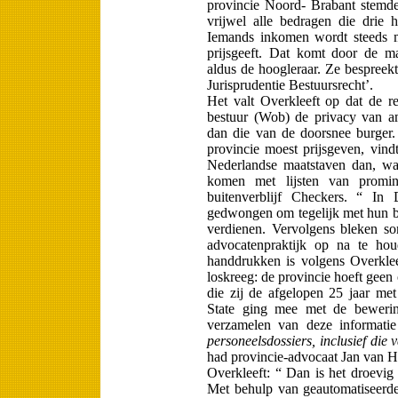
provincie Noord- Brabant stemd
vrijwel alle bedragen die drie 
Iemands inkomen wordt steeds m
prijsgeeft. Dat komt door de ma
aldus de hoogleraar. Ze bespreekt 
Ju­risprudentie Bestuursrecht’.
Het valt Overkleeft op dat de r
bestuur (Wob) de privacy van am
dan die van de doorsnee burger. 
provincie moest prijsgeven, vindt
Nederlandse maatstaven dan, wa
komen met lijsten van pro­min
buitenverblijf Checkers. “ In 
gedwongen om tegelijk met hun bi
verdienen. Vervolgens bleken s
advocatenpraktijk op na te ho
handdrukken is volgens Overklee
loskreeg: de provincie hoeft geen 
die zij de afgelopen 25 jaar me
State ging mee met de bewe­rin
verzamelen van deze informati
personeelsdossiers, inclusief die v
had provincie-advocaat Jan van H
Overkleeft: “ Dan is het droevig g
Met behulp van geautomatiseerde 