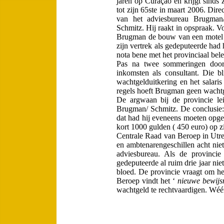
jaren op Curaçao en krijgt sinds 
tot zijn 65ste in maart 2006. Dire
van het adviesbu­reau Brugman
Schmitz. Hij raakt in opspraak. V
Brugman de bouw van een motel l
zijn vertrek als gedeputeerde had hi
nota bene met het provinciaal bele
Pas na twee sommeringen door
inkomsten als consultant. Die bl
wachtgelduitkering en het salaris
regels hoeft Brugman geen wachtge
De argwaan bij de provincie le
Brugman/ Schmitz. De conclusie:
dat had hij eveneens moeten opge
kort 1000 gulden ( 450 euro) op z
Centrale Raad van Beroep in Utrec
en ambtenarengeschillen acht nie
adviesbu­reau. Als de provinc
gedeputeerde al ruim drie jaar ni
bloed. De provincie vraagt om he
Beroep vindt het ‘
nieuwe bewijs
wachtgeld te rechtvaardigen. Wéér