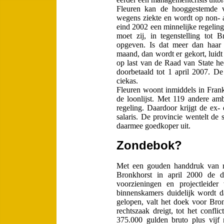
Fleuren kan de hooggestemde v
wegens ziekte en wordt op non- 
eind 2002 een minnelijke regeling
moet zij, in tegenstelling tot 
opgeven. Is dat meer dan haar d
maand, dan wordt er gekort, luidt 
op last van de Raad van State he
doorbetaald tot 1 april 2007. De
ciekas.
Fleuren woont inmiddels in Frank
de loonlijst. Met 119 andere amb
regeling. Daardoor krijgt de ex- 
salaris. De provincie wentelt de 
daarmee goedkoper uit.
Zondebok?
Met een gouden handdruk van ro
Bronkhorst in april 2000 de die
voorzieningen en projectleider
binnenskamers duidelijk wordt da
gelopen, valt het doek voor Br
rechtszaak dreigt, tot het confli
375.000 gul­den bruto plus vijf