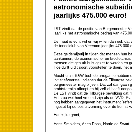
astronomische subsidie
jaarlijks 475.000 euro!
LST vindt dat de positie van Burgemeester V
jaarlijks het astronomische bedrag van 475.000
De maat is echt vol en wij willen dan ook dat 
de toneelclub van Vreeman jaarlijks 475.000 e
Deze geldsmijterij in tijden dat mensen hun b
aankunnen, de economische- en kredietcrisis
mensen dreigen uit huis gezet te worden e
Hoe durft u dit soort voorstellen te doen, he
Mocht u als B&W toch de arrogantie hebben om
initiatiefvoorstel indienen dat de Tilburgse 
burgemeester mag blijven. Dat zal dan gaan g
ambtstermijn afloopt en hij zelf al heeft aange
De LST vindt dat de Tilburgse bevolking dat 
Het zou wel heel vreemd zijn als de VVD, Pvd
nog hebben aangegeven het instrument “refer
ingezet bij de besluitvorming over de komst v
Hartelijke groet,
Hans Smolders, Arjen Roos, Harrie de Swart, 