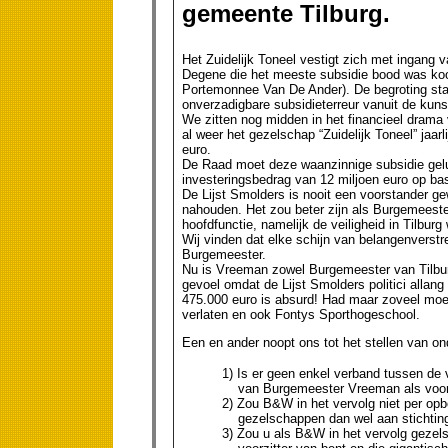
gemeente Tilburg.
Het Zuidelijk Toneel vestigt zich met ingang va
Degene die het meeste subsidie bood was ko
Portemonnee Van De Ander). De begroting sta
onverzadigbare subsidieterreur vanuit de kunst
We zitten nog midden in het financieel drama 
al weer het gezelschap “Zuidelijk Toneel” jaar
euro.
De Raad moet deze waanzinnige subsidie geluk
investeringsbedrag van 12 miljoen euro op ba
De Lijst Smolders is nooit een voorstander ge
nahouden. Het zou beter zijn als Burgemeest
hoofdfunctie, namelijk de veiligheid in Tilburg
Wij vinden dat elke schijn van belangenverst
Burgemeester.
Nu is Vreeman zowel Burgemeester van Tilburg 
gevoel omdat de Lijst Smolders politici allang
475.000 euro is absurd! Had maar zoveel moei
verlaten en ook Fontys Sporthogeschool.
Een en ander noopt ons tot het stellen van o
1) Is er geen enkel verband tussen de
van Burgemeester Vreeman als voorzit
2) Zou B&W in het vervolg niet per opb
gezelschappen dan wel aan stichtin
3) Zou u als B&W in het vervolg gezels